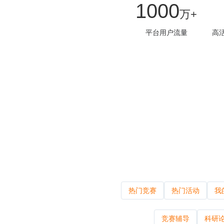
1000
万+
平台用户流量
高
了解更多
热门竞赛
热门活动
我
为学生
竞赛辅导
科研
5万+赛事活动，校园合伙人，课