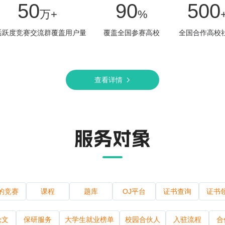
50
90
500
万+
%
活跃度竞赛交流群覆盖用户量
覆盖全国参赛高校
全国合作高校
查看详情
服务对象
的竞赛
课程
题库
OJ平台
证书查询
证书
为教师
为高校
论文
保研服务
大学生就业榜单
校园合伙人
入驻流程
合