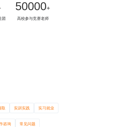
50000
+
+
社团
高校参与竞赛老师
领取
实训实践
实习就业
为组织
为企业
作咨询
常见问题