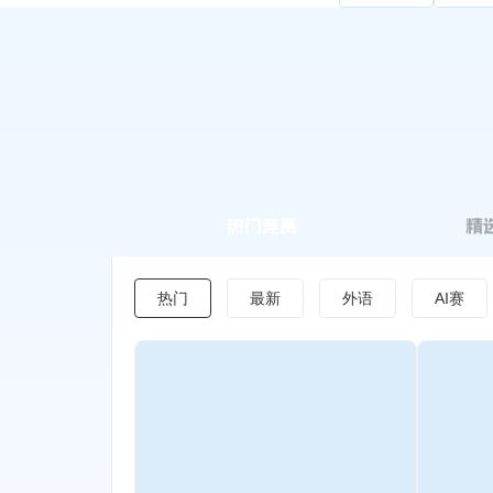
程图书，科研实训，实习实践，
促进就业，全方位赋能学子成
长。
热门竞赛
精
热门
最新
外语
AI赛